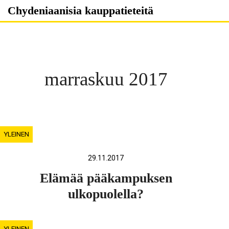
Skip
Chydeniaanisia kauppatieteitä
to
content
marraskuu 2017
YLEINEN
29.11.2017
Elämää pääkampuksen
ulkopuolella?
YLEINEN