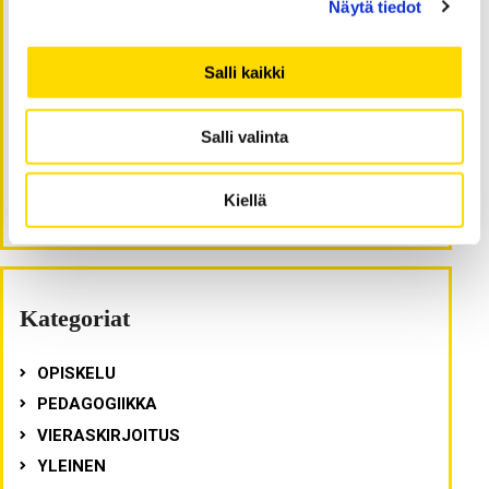
Näytä tiedot
elokuu 2020
kesäkuu 2020
Salli kaikki
helmikuu 2020
lokakuu 2019
Salli valinta
toukokuu 2019
helmikuu 2018
Kiellä
marraskuu 2017
Kategoriat
OPISKELU
PEDAGOGIIKKA
VIERASKIRJOITUS
YLEINEN