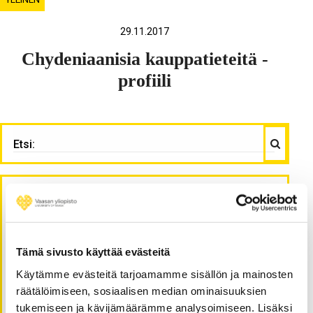
29.11.2017
Chydeniaanisia kauppatieteitä -
profiili
Haku
ETSI:
Viimeisimmät artikkelit
Tärkeä puheenporina unohtuu usein
Tämä sivusto käyttää evästeitä
etäopetuksessa
Käytämme evästeitä tarjoamamme sisällön ja mainosten
Valmistuminen ei vaadi supersankaritaitoja vaan
räätälöimiseen, sosiaalisen median ominaisuuksien
pitkäjänteisyyttä
tukemiseen ja kävijämäärämme analysoimiseen. Lisäksi
Peräpeilistä näkee kirkkaasti