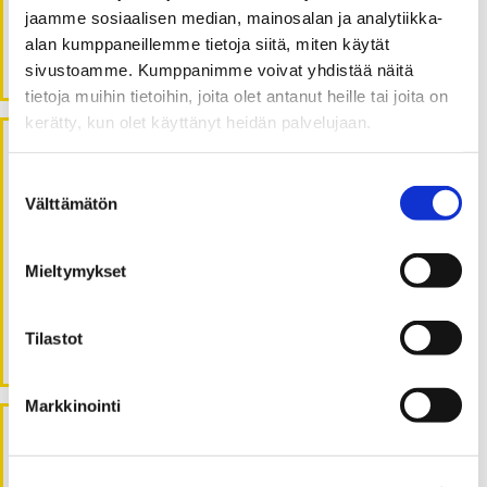
jaamme sosiaalisen median, mainosalan ja analytiikka-
Aikuisopiskelija, varo itseohjautuvuuden ansaa!
alan kumppaneillemme tietoja siitä, miten käytät
Dream team vai sisäpiiriläisten kerho?
sivustoamme. Kumppanimme voivat yhdistää näitä
tietoja muihin tietoihin, joita olet antanut heille tai joita on
kerätty, kun olet käyttänyt heidän palvelujaan.
Viimeisimmät kommentit
Suostumuksen
Välttämätön
valinta
Jenni Kantola
:
Tärkeä puheenporina unohtuu usein
etäopetuksessa
Mieltymykset
Panu Kalmi
:
Tärkeä puheenporina unohtuu usein
Tilastot
etäopetuksessa
Markkinointi
Arkistot