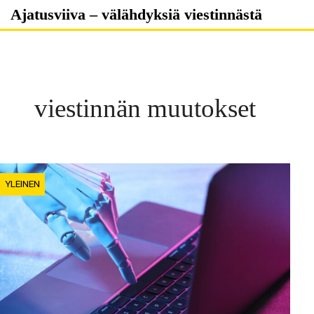
Skip
Ajatusviiva – välähdyksiä viestinnästä
to
content
viestinnän muutokset
YLEINEN