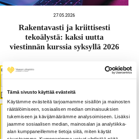
27.05.2026
Rakentavasti ja kriittisesti
tekoälystä: kaksi uutta
viestinnän kurssia syksyllä 2026
ETSI
Tämä sivusto käyttää evästeitä
Etsi
Käytämme evästeitä tarjoamamme sisällön ja mainosten
räätälöimiseen, sosiaalisen median ominaisuuksien
tukemiseen ja kävijämäärämme analysoimiseen. Lisäksi
Viimeisimmät artikkelit
jaamme sosiaalisen median, mainosalan ja analytiikka-
alan kumppaneillemme tietoja siitä, miten käytät
Rakentavasti ja kriittisesti tekoälystä: kaksi
sivustoamme. Kumppanimme voivat yhdistää näitä