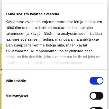
Saavutettavuustyön käytännöt
osana verkkopankkien
Tämä sivusto käyttää evästeitä
digitaalista saavutettavuutta ja
Käytämme evästeitä tarjoamamme sisällön ja mainosten
räätälöimiseen, sosiaalisen median ominaisuuksien
asiakaskokemusta
tukemiseen ja kävijämäärämme analysoimiseen. Lisäksi
jaamme sosiaalisen median, mainosalan ja analytiikka-
alan kumppaneillemme tietoja siitä, miten käytät
ETSI
sivustoamme. Kumppanimme voivat yhdistää näitä
tietoja muihin tietoihin, joita olet antanut heille tai joita on
kerätty, kun olet käyttänyt heidän palvelujaan.
Etsi
Suostumuksen
Välttämätön
valinta
Viimeisimmät artikkelit
Mieltymykset
Rakentavasti ja kriittisesti tekoälystä: kaksi
uutta viestinnän kurssia syksyllä 2026