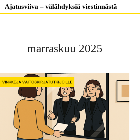
Skip
Ajatusviiva – välähdyksiä viestinnästä
to
content
marraskuu 2025
VINKKEJÄ VÄITÖSKIRJATUTKIJOILLE