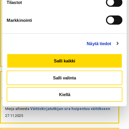
Tilastot
Kriittisen ajattelun taito tutkimuksessa ja
opiskelussa
Tunnelmia tutkijavierailulta: Huippuyliopistossa
Markkinointi
on aikaa kohtaamisille
Ratkaisuja kestävyyden ja ilmaston haasteisiin
urbaanissa monikulttuurisuuden
Näytä tiedot
pääkaupungissa
Väitöskirjatutkijan ura huipentuu väitökseen
Salli kaikki
Salli valinta
Viimeisimmät kommentit
Kiellä
Merja
aiheesta
Väitöskirjatutkijan ura huipentuu väitökseen
27.11.2025