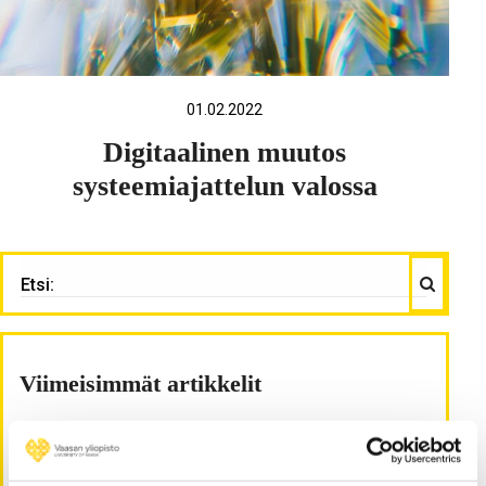
01.02.2022
Digitaalinen muutos
systeemiajattelun valossa
Haku
ETSI:
Viimeisimmät artikkelit
Keskeiset sosiaalisen median tiedonvälittäjät tulee
tunnistaa ennakkoon