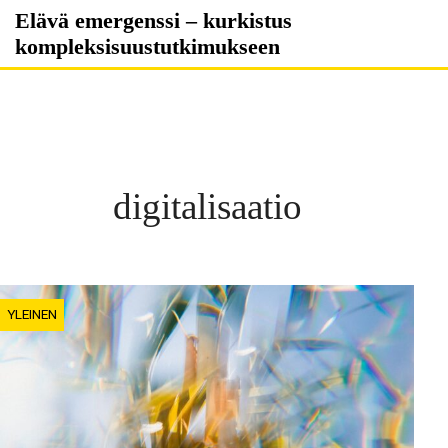
Skip
Elävä emergenssi – kurkistus
to
kompleksisuustutkimukseen
content
digitalisaatio
YLEINEN