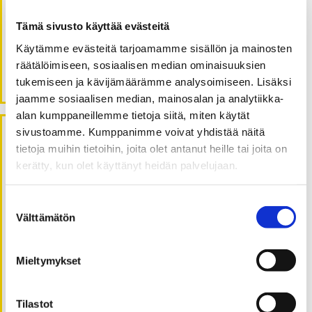
Muutoskyvykkyys on notkeutta yrityksen arjessa
Sosiaalinen media haastaa viranomaisviestintää
Tämä sivusto käyttää evästeitä
Arvioinnin rooli systeemisen muutoksen
Käytämme evästeitä tarjoamamme sisällön ja mainosten
hahmottamisessa – kohti jaettua ymmärrystä
räätälöimiseen, sosiaalisen median ominaisuuksien
Digitaalinen muutos systeemiajattelun valossa
tukemiseen ja kävijämäärämme analysoimiseen. Lisäksi
jaamme sosiaalisen median, mainosalan ja analytiikka-
alan kumppaneillemme tietoja siitä, miten käytät
sivustoamme. Kumppanimme voivat yhdistää näitä
Viimeisimmät kommentit
tietoja muihin tietoihin, joita olet antanut heille tai joita on
kerätty, kun olet käyttänyt heidän palvelujaan.
Timo Ali-Vehmas
:
Tehokkuuden vaalimisesta oppimiseen ja
Suostumuksen
sopeutumiseen
Välttämätön
valinta
Juha K
:
Palvelujen siiloista hyvinvoinnin systeemeihin
Mieltymykset
Risto Ilmola
:
Kollektiivinen resilienssi motivaatiota lisäävänä
ympäristötekijänä
Tilastot