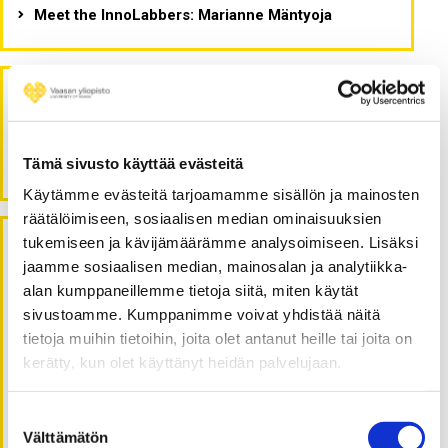
Meet the InnoLabbers: Marianne Mäntyoja
Recent Comments
Tämä sivusto käyttää evästeitä
bruno
on
Meet the InnoLabbers: Anna Kietz
Käytämme evästeitä tarjoamamme sisällön ja mainosten
räätälöimiseen, sosiaalisen median ominaisuuksien
tukemiseen ja kävijämäärämme analysoimiseen. Lisäksi
Archives
jaamme sosiaalisen median, mainosalan ja analytiikka-
alan kumppaneillemme tietoja siitä, miten käytät
January 2023
sivustoamme. Kumppanimme voivat yhdistää näitä
tietoja muihin tietoihin, joita olet antanut heille tai joita on
December 2022
kerätty, kun olet käyttänyt heidän palvelujaan.
November 2022
October 2022
Suostumuksen
June 2022
Välttämätön
valinta