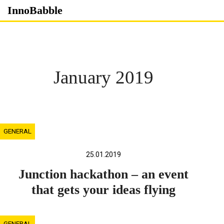
Skip
InnoBabble
to
content
January 2019
GENERAL
25.01.2019
Junction hackathon – an event
that gets your ideas flying
GENERAL