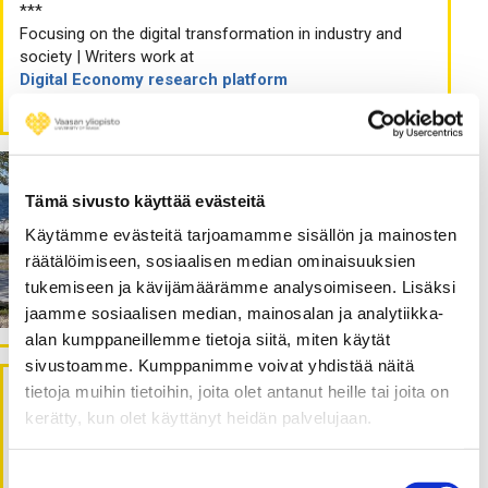
***
Focusing on the digital transformation in industry and
society | Writers work at
Digital Economy research platform
Tämä sivusto käyttää evästeitä
Käytämme evästeitä tarjoamamme sisällön ja mainosten
räätälöimiseen, sosiaalisen median ominaisuuksien
tukemiseen ja kävijämäärämme analysoimiseen. Lisäksi
jaamme sosiaalisen median, mainosalan ja analytiikka-
alan kumppaneillemme tietoja siitä, miten käytät
sivustoamme. Kumppanimme voivat yhdistää näitä
tietoja muihin tietoihin, joita olet antanut heille tai joita on
kerätty, kun olet käyttänyt heidän palvelujaan.
Viimeisimmät artikkelit |
Latest posts
Suostumuksen