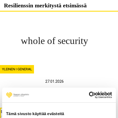
Skip
Resilienssin merkitystä etsimässä
to
content
whole of security
YLEINEN I GENERAL
27.01.2026
What is the PREP platform?
ETSI
Tämä sivusto käyttää evästeitä