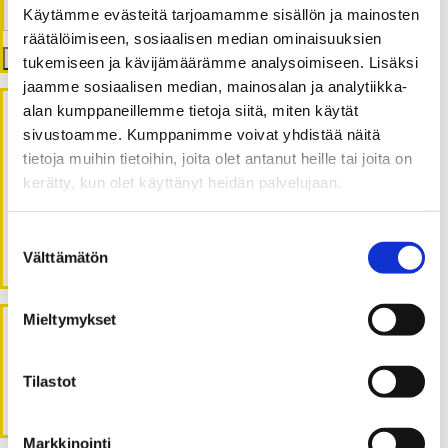
Käytämme evästeitä tarjoamamme sisällön ja mainosten
räätälöimiseen, sosiaalisen median ominaisuuksien
Etsi
tukemiseen ja kävijämäärämme analysoimiseen. Lisäksi
jaamme sosiaalisen median, mainosalan ja analytiikka-
alan kumppaneillemme tietoja siitä, miten käytät
sivustoamme. Kumppanimme voivat yhdistää näitä
Viimeisimmät artikkelit
tietoja muihin tietoihin, joita olet antanut heille tai joita on
kerätty, kun olet käyttänyt heidän palvelujaan.
Hyvinvointivaltio ja kokonaisturvallisuus
Mikä on PREP-alusta?
Suostumuksen
What is the PREP platform?
Välttämätön
valinta
Mieltymykset
Viimeisimmät kommentit
Tilastot
Ei kommentteja.
Markkinointi