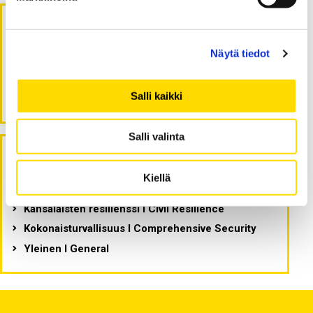
Arkistot
Näytä tiedot
huhtikuu 2026
Salli kaikki
tammikuu 2026
Salli valinta
Kategoriat
Kiellä
Kansalaisten resilienssi I Civil Resilience
Kokonaisturvallisuus I Comprehensive Security
Yleinen I General